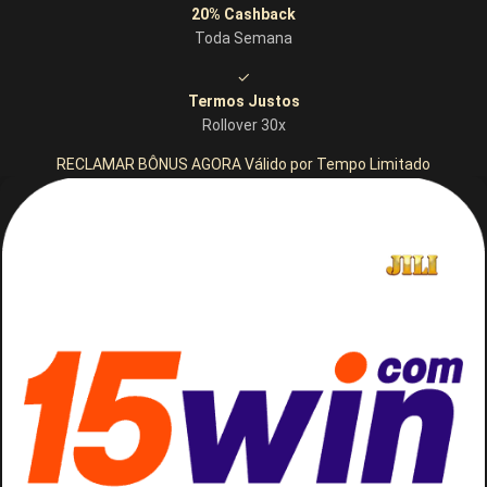
20% Cashback
Toda Semana
✓
Termos Justos
Rollover 30x
RECLAMAR BÔNUS AGORA
Válido por Tempo Limitado