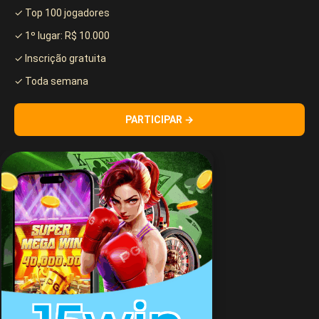
✓ Top 100 jogadores
✓ 1º lugar: R$ 10.000
✓ Inscrição gratuita
✓ Toda semana
PARTICIPAR →