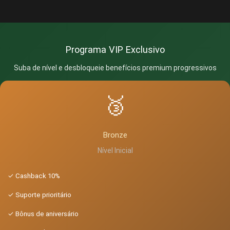
Programa VIP Exclusivo
Suba de nível e desbloqueie benefícios premium progressivos
🥉
Bronze
Nível Inicial
✓ Cashback 10%
✓ Suporte prioritário
✓ Bônus de aniversário