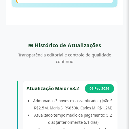
📅 Histórico de Atualizações
Transparência editorial e controle de qualidade
contínuo
Atualização Maior v3.2
06 Fev 2026
Adicionados 3 novos casos verificados (João S.
R$2.5M, Maria S. R$850K, Carlos M. R$1.2M)
Atualizado tempo médio de pagamento: 5.2
dias (anteriormente 6.1 dias)