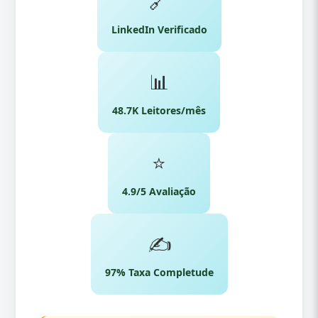
🔗
LinkedIn Verificado
📊
48.7K Leitores/mês
⭐
4.9/5 Avaliação
✍️
97% Taxa Completude