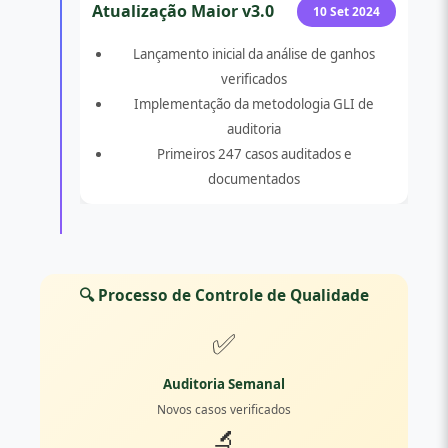
Atualização Maior v3.0
10 Set 2024
Lançamento inicial da análise de ganhos
verificados
Implementação da metodologia GLI de
auditoria
Primeiros 247 casos auditados e
documentados
🔍 Processo de Controle de Qualidade
✅
Auditoria Semanal
Novos casos verificados
🔬