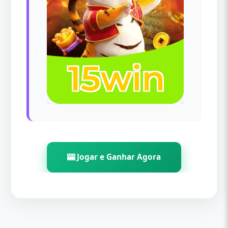
🎰 Jogar e Ganhar Agora