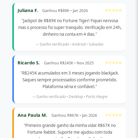
Juliana F.
⭐⭐⭐⭐⭐
Ganhou R$89K • Jan 2026
"Jackpot de R$89K no Fortune Tiger! Fiquei nervosa
mas o processo foi super tranquilo. Verificação em 24h,
dinheiro na conta em 4 dias."
✓ Ganho verificado • Android • Salvador
Ricardo S.
⭐⭐⭐⭐⭐
Ganhou R$245K • Nov 2025
"R$245K acumulados em 3 meses jogando blackjack.
Saques sempre processados conforme prometido.
Plataforma séria e confiável."
✓ Ganho verificado • Desktop • Porto Alegre
Ana Paula M.
⭐⭐⭐⭐⭐
Ganhou R$67K • Jan 2026
"Primeiro grande ganho da minha vida! R$67K no
Fortune Rabbit. Suporte me ajudou com toda