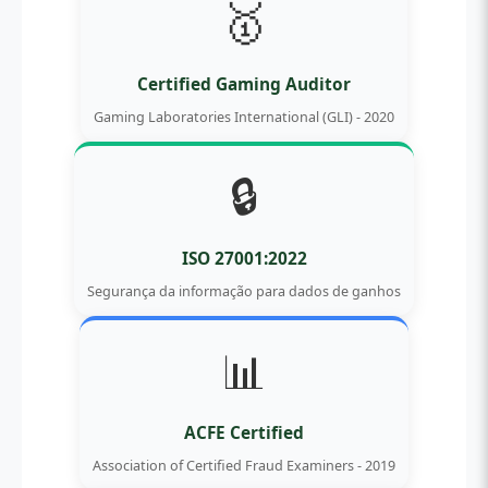
🥇
Certified Gaming Auditor
Gaming Laboratories International (GLI) - 2020
🔒
ISO 27001:2022
Segurança da informação para dados de ganhos
📊
ACFE Certified
Association of Certified Fraud Examiners - 2019