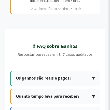
documentação. Recebi em 5 dias."
✓ Ganho verificado • Android • Recife
❓ FAQ sobre Ganhos
Respostas baseadas em 847 casos auditados
Os ganhos são reais e pagos?
▼
Sim. Auditamos 847 casos (2023-2026) com 99.7%
taxa de aprovação. Todos os ganhos acima de R$50K
Quanto tempo leva para receber?
▼
passam por verificação independente. Tempo médio
de pagamento: 5.2 dias para valores grandes.
Para ganhos R$100K+: KYC 18-24h, aprovação