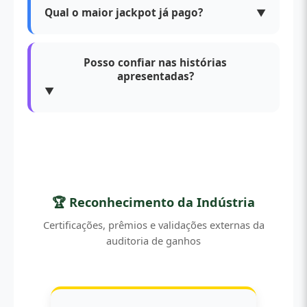
financeira 6-12h, transferência bancária 3-5 dias.
Qual o maior jackpot já pago?
▼
Total médio: 5.2 dias. VIP Diamond: 2.3 dias médio.
R$2.5M em Fortune Tiger (jan 2026). Jogador João
S., São Paulo. Verificação completa em 24h,
Posso confiar nas histórias
pagamento em 4.8 dias via transferência bancária.
apresentadas?
Caso totalmente documentado.
▼
Todas as histórias foram auditadas por Ricardo
Almeida (Certified Gaming Auditor - GLI).
Verificamos KYC, gameplay logs, comprovantes
bancários e realizamos entrevistas diretas.
Metodologia publicada transparentemente.
🏆 Reconhecimento da Indústria
Certificações, prêmios e validações externas da
auditoria de ganhos