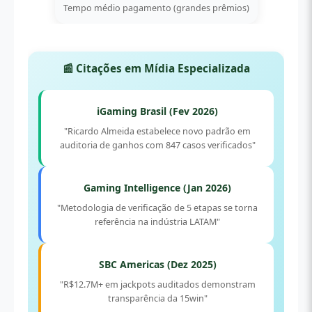
Tempo médio pagamento (grandes prêmios)
📰 Citações em Mídia Especializada
iGaming Brasil (Fev 2026)
"Ricardo Almeida estabelece novo padrão em
auditoria de ganhos com 847 casos verificados"
Gaming Intelligence (Jan 2026)
"Metodologia de verificação de 5 etapas se torna
referência na indústria LATAM"
SBC Americas (Dez 2025)
"R$12.7M+ em jackpots auditados demonstram
transparência da 15win"